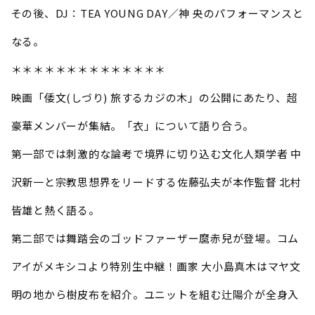
その後、DJ：TEA YOUNG DAY／神 央のパフォーマンスと
なる。
＊＊＊＊＊＊＊＊＊＊＊＊＊＊
映画「倭文(しづり) 旅するカジの木」の公開にあたり、超
豪華メンバーが集結。「衣」について語り合う。
第一部では刺激的な論考で境界に切り込む文化人類学者 中
沢新一と宗教思想界をリードする佐藤弘夫が本作監督 北村
皆雄と熱く語る。
第二部では舞踏会のゴッドファーザー麿赤兒が登場。コム
アイがメキシコより特別生中継！画家 大小島真木はマヤ文
明の地から樹皮布を紹介。ユニットを組む辻陽介が全身入