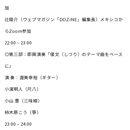
加
辻陽介（ウェブマガジン「DOZiNE」編集長）メキシコか
らZoom参加
22:00 – 23:00
◎第三部：即興演奏「倭文（しづり）のテーマ曲をベース
に」
演 奏：渥美幸裕（ギター）
小濱明人（尺八）
小山 豊（三味線）
柿木原こう（箏）
23:00 – 24:00