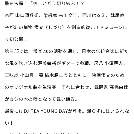
墨を披露！「衣」とどう切り結ぶ！？
帯匠 山口源兵衛、染織家 石川文江、西川はるえ、妹尾直
子が幻の織物 倭文（しづり）を創造的復元！ドミューンに
て初公開。
第三部では、邦楽2.0の活動を通し、日本の伝統音楽に新た
な風を吹き込む渥美幸裕がギターで参戦。尺八 小濵明人、
三味線 小山豊、箏 柿木原こうとともに、映画倭文のため
のオリジナル曲を生演奏。それに合わせ、舞踊家 髙橋由佳
がカジの木の精となって舞い踊る。
最後にはDJ TEA YOUNG DAYが登場。踊らずにはいられな
い！