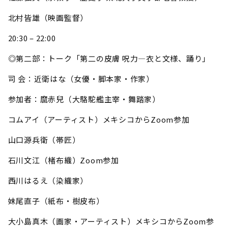
北村皆雄（映画監督）
20:30 – 22:00
◎第二部：トーク「第二の皮膚 呪力―衣と文様、踊り」
司 会：近衛はな（女優・脚本家・作家）
参加者：麿赤兒（大駱駝艦主宰・舞踏家）
コムアイ（アーティスト）メキシコからZoom参加
山口源兵衛（帯匠）
石川文江（楮布織）Zoom参加
西川はるえ（染織家）
妹尾直子（紙布・樹皮布）
大小島真木（画家・アーティスト）メキシコからZoom参