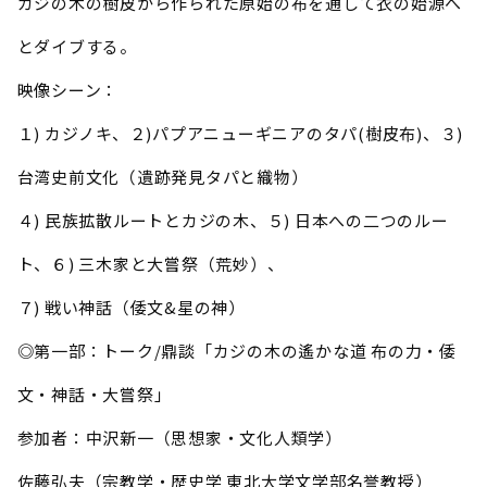
カジの木の樹皮から作られた原始の布を通して衣の始源へ
とダイブする。
映像シーン：
１) カジノキ、２)パプアニューギニアのタパ(樹皮布)、３)
台湾史前文化（遺跡発見タパと織物）
４) 民族拡散ルートとカジの木、５) 日本への二つのルー
ト、６) 三木家と大嘗祭（荒妙）、
７) 戦い神話（倭文&星の神）
◎第一部：トーク/鼎談「カジの木の遙かな道 布の力・倭
文・神話・大嘗祭」
参加者：中沢新一（思想家・文化人類学）
佐藤弘夫（宗教学・歴史学 東北大学文学部名誉教授）