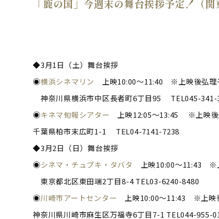
「鹿の国」今週末の舞台挨拶予定！（関
◆3月1日（土）舞台挨拶
◉
横浜シネマリン
上映10:00〜11:40 ※上映後
神奈川県横浜市中区長者町6丁目95 TEL045-341-3
◉
キネマ旬報シアター
上映12:05～13:45 ※上
千葉県柏市末広町1-1 TEL04-7141-7238
◆3月2日（日）舞台挨拶
◉
シネマ・チュプキ・タバタ
上映10:00〜11:4
東京都北区東田端2丁目8-4 TEL03-6240-8480
◉
川崎市アートセンター
上映10:00〜11:43 ※
神奈川県川崎市麻生区万福寺6丁目7-1 TEL044-955-01